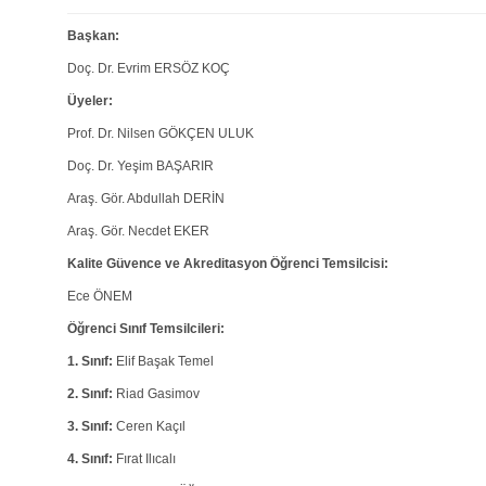
Başkan:
Doç. Dr. Evrim ERSÖZ KOÇ
Üyeler:
Prof. Dr. Nilsen GÖKÇEN ULUK
Doç. Dr. Yeşim BAŞARIR
Araş. Gör. Abdullah DERİN
Araş. Gör. Necdet EKER
Kalite Güvence ve Akreditasyon Öğrenci Temsilcisi:
Ece ÖNEM
Öğrenci Sınıf Temsilcileri:
1. Sınıf:
Elif Başak Temel
2. Sınıf:
Riad Gasimov
3. Sınıf:
Ceren Kaçıl
4. Sınıf:
Fırat Ilıcalı