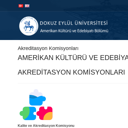
İçeriğe
Navigasyona
atla
atla
Akreditasyon Komisyonları
AMERİKAN KÜLTÜRÜ VE EDEBİY
AKREDİTASYON KOMİSYONLARI
Kalite ve Akreditasyon Komisyonu