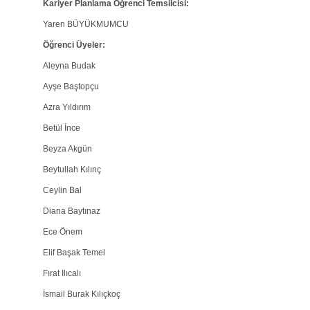
Kariyer Planlama Öğrenci Temsilcisi:
Yaren BÜYÜKMUMCU
Öğrenci Üyeler:
Aleyna Budak
Ayşe Baştopçu
Azra Yıldırım
Betül İnce
Beyza Akgün
Beytullah Kılınç
Ceylin Bal
Diana Baytınaz
Ece Önem
Elif Başak Temel
Fırat Ilıcalı
İsmail Burak Kılıçkoç