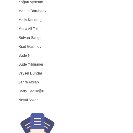
Kağan Aydemir
Marlen Borubaev
Melis Korkunç
Musa Ali Tekeli
Rıdvan Sarıgöl
Riad Gasimov
Sude Nil
Sude Yıldırımer
Veysel Dündar
Zehra Arslan
Barış Gedikoğlu
Neval Asker