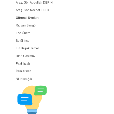
Araş. Gör. Abdullah DERİN
Araş. Gör. Necdet EKER
Öğrenci Üyeler:
Rıdvan Sarıgöl
Ece Önem
Betül İnce
Elif Başak Temel
Riad Gasimov
Fırat Ilıcalı
İrem Arslan
Nil Nisa Şık