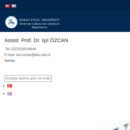
İçeriğe
Navigasyona
atla
atla
Assist. Prof. Dr. Işıl ÖZCAN
Tel: (0232)3018644
E-mail: isil.ozcan@deu.edu.tr
Avesis