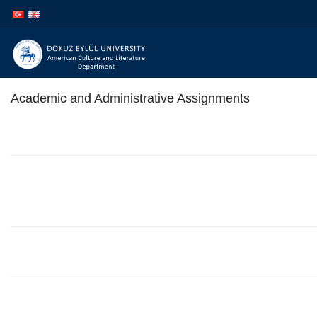
İçeriğe
Navigasyona
atla
atla
Academic and Administrative Assignments