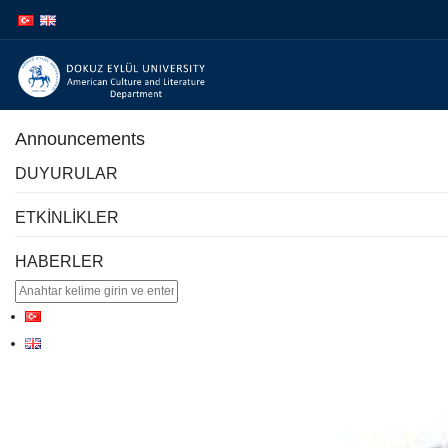
İçeriğe
Navigasyona
atla
atla
Announcements
DUYURULAR
ETKİNLİKLER
HABERLER