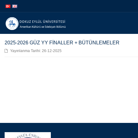
İçeriğe
Navigasyona
atla
atla
2025-2026 GÜZ YY FİNALLER + BÜTÜNLEMELER
Yayınlanma Tarihi: 26-12-2025